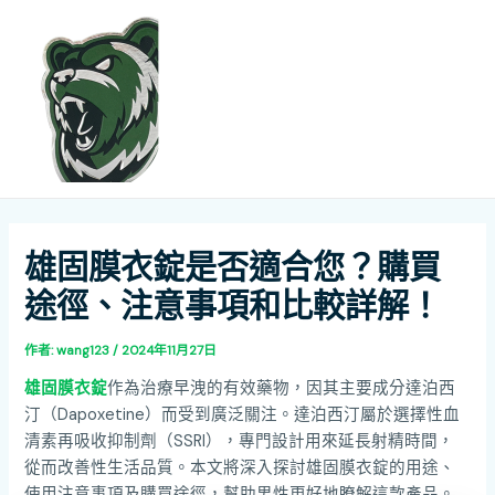
跳
Post
MAI
至
navigation
ME
主
要
內
容
雄固膜衣錠是否適合您？購買
途徑、注意事項和比較詳解！
作者:
wang123
/
2024年11月27日
雄固膜衣錠
作為治療早洩的有效藥物，因其主要成分達泊西
汀（Dapoxetine）而受到廣泛關注。達泊西汀屬於選擇性血
清素再吸收抑制劑（SSRI），專門設計用來延長射精時間，
從而改善性生活品質。本文將深入探討雄固膜衣錠的用途、
使用注意事項及購買途徑，幫助男性更好地瞭解這款產品。