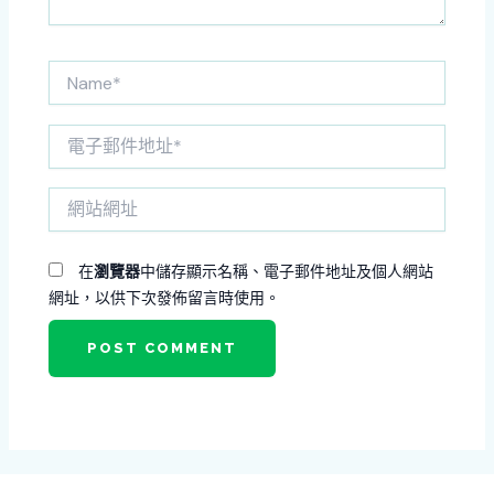
Name*
電
子
郵
網
件
站
地
網
址
址
*
在
瀏覽器
中儲存顯示名稱、電子郵件地址及個人網站
網址，以供下次發佈留言時使用。