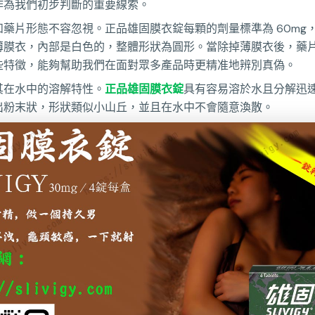
作為我們初步判斷的重要線索。
和藥片形態不容忽視。正品雄固膜衣錠每顆的劑量標準為 60mg
薄膜衣，內部是白色的，整體形狀為圓形。當除掉薄膜衣後，藥
些特徵，能夠幫助我們在面對眾多產品時更精准地辨別真偽。
其在水中的溶解特性。
正品雄固膜衣錠
具有容易溶於水且分解迅
出粉末狀，形狀類似小山丘，並且在水中不會隨意渙散。