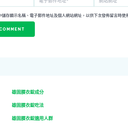
子
站
郵
網
件
址
中儲存顯示名稱、電子郵件地址及個人網站網址，以供下次發佈留言時使
地
址
*
雄固膜衣錠成分
雄固膜衣錠吃法
雄固膜衣錠適用人群