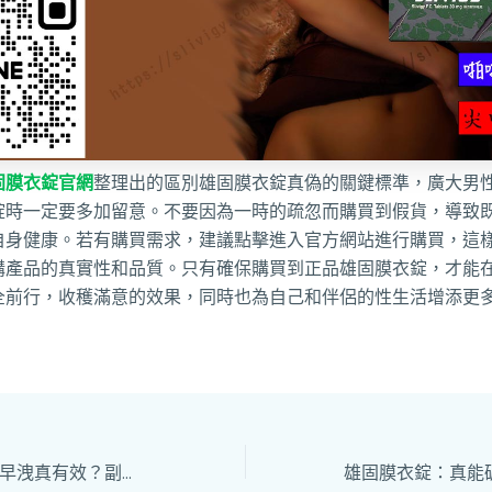
固膜衣錠官網
整理出的區別雄固膜衣錠真偽的關鍵標準，廣大男
錠時一定要多加留意。不要因為一時的疏忽而購買到假貨，導致
自身健康。若有購買需求，建議點擊進入官方網站進行購買，這
購產品的真實性和品質。只有確保購買到正品雄固膜衣錠，才能
全前行，收穫滿意的效果，同時也為自己和伴侶的性生活增添更
雄固膜衣錠：緩解早洩真有效？副作用及服用禁忌知多少？