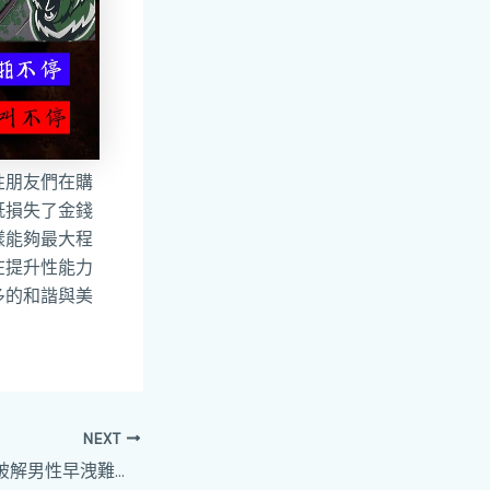
性朋友們在購
既損失了金錢
樣能夠最大程
在提升性能力
多的和諧與美
NEXT
雄固膜衣錠：真能破解男性早洩難題？