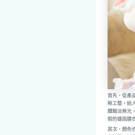
首先，從產
晰工整，給
體黯淡無光
假的雄固膜
其次，顏色