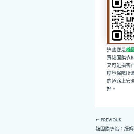
這些便是
雄
買雄固膜衣
又可能損害
度地保障所
的道路上安
好。
PREVIOUS