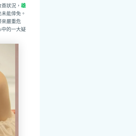
改善狀況，
雄
也未能倖免。
帶來嚴重危
心中的一大疑