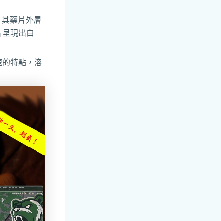
，其藥片外層
片呈現出白
速的特點，溶