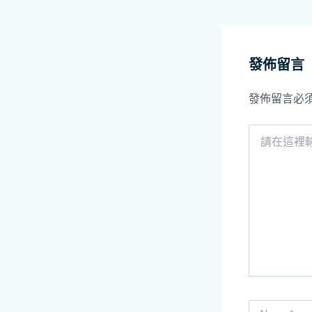
發佈留言
發佈留言必
請
在
這
裡
輸
入
內
容...
Name*