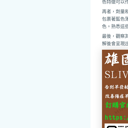
色特徵可以
再者，劑量
包裹著藍色
色。熟悉這
最後，觀察
解後會呈現