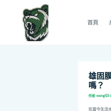
跳
Post
至
navigation
主
首頁
要
內
容
雄固
嗎？
作者:
wang123
在當今生活