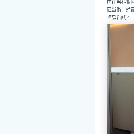
前往男科醫
阻斷術。然
輕易嘗試。