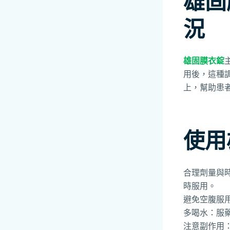
雄固
況
雄固膜衣錠
用後，這種
上，幫助患
使用
合理劑量與
時服用。
避免空腹服
多喝水：服
注意副作用