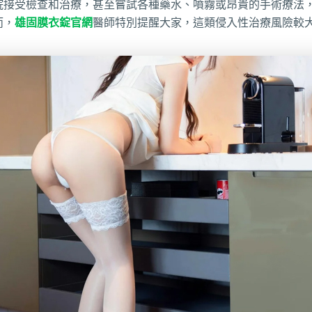
院接受檢查和治療，甚至嘗試各種藥水、噴霧或昂貴的手術療法
而，
雄固膜衣錠官網
醫師特別提醒大家，這類侵入性治療風險較