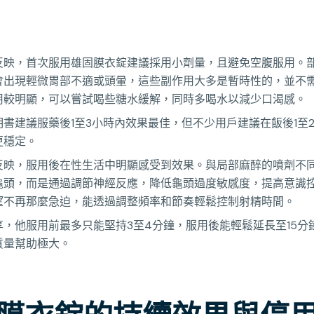
反映，首次服用雄固膜衣錠建議採用小劑量，且避免空腹服用。
會出現輕微胃部不適或頭暈，這些副作用大多是暫時性的，並不
用較明顯，可以嘗試喝些糖水緩解，同時多喝水以減少口渴感。
書建議服藥後1至3小時內效果最佳，但不少用戶建議在飯後1至
更穩定。
反映，服用後在性生活中明顯感受到效果。與局部麻醉的噴劑不
龜頭，而是通過調節神經反應，降低龜頭過度敏感度，提高意識
望不再那麼急迫，能透過調整頻率和節奏輕鬆控制射精時間。
享，他服用前最多只能堅持3至4分鐘，服用後能輕鬆延長至15分
質量幫助極大。