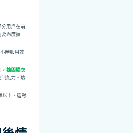
部分用戶在前
需要過度擔
2小時服用效
同，
雄固膜衣
控制能力。這
鐘以上，這對