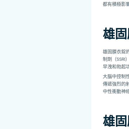
都有積極影
雄固
雄固膜衣錠的
制劑（SS
早洩和勃起
大腦中控制
傳遞強烈的
中性衝動神
雄固