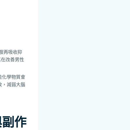
色胺再吸收抑
其在改善男性
些化學物質會
收，減弱大腦
。
與副作