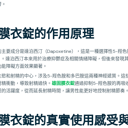
響。
膜衣錠的作用原理
主要成分是達泊西汀（Dapoxetine），這是一種選擇性5-羥
RI）。達泊西汀本來用於治療抑鬱症及相關情緒障礙，但後來發現
功能障礙方面效果顯著。
性慾和射精的中心，涉及5-羥色胺和多巴胺這兩種神經遞質。這
射精衝動，導致射精過快。
雄固膜衣錠
通過抑制5-羥色胺的再吸
經的活躍度，從而延長射精時間，讓男性能更好地控制射精節奏
膜衣錠的真實使用感受