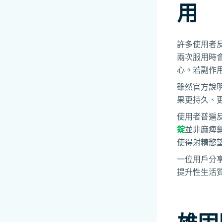
用
許多使用者
兩次服用時
心。若副作
雖然官方說明
果更持久、
使用者普遍
錠
並非麻痺
使得射精慾
一位用戶分
提升性生活