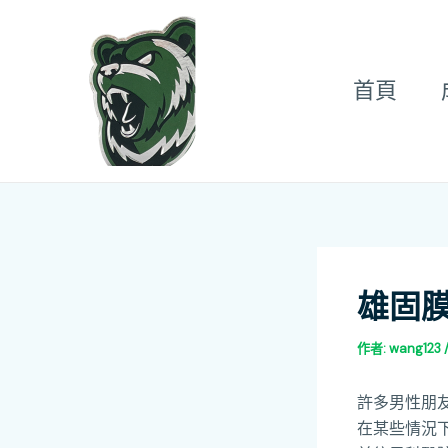
跳
Post
至
navigation
主
首頁
要
內
容
雄固
作者:
wang123
許多男性朋
在某些情況