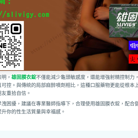
表明，
雄固膜衣錠
不僅能減少龜頭敏感度，還能增強射精控制力
且可控。與傳統的局部麻醉噴劑相比，這種口服藥物更能從根本
朋友重拾自信。
早洩困擾，建議在專業醫師指導下，合理使用雄固膜衣錠，配合
提升你的性生活質量與幸福感。