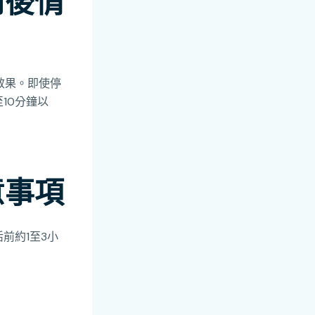
用後情
效果。即使停
10分鐘以
意事項
前約1至3小