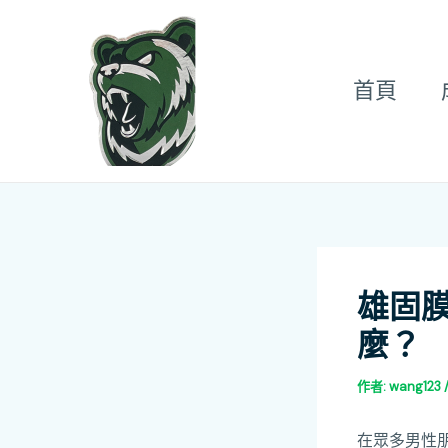
跳
Post
至
navigation
主
首頁
要
內
容
雄固
麼？
作者:
wang123
在眾多男性