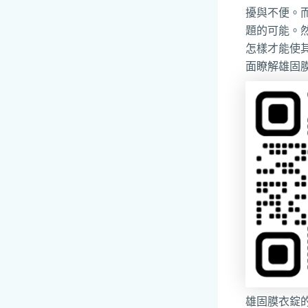
擾與不便。
題的可能。
怎樣才能使
面瞭解雄固
雄固膜衣錠