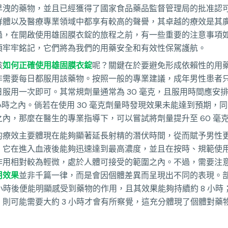
早洩的藥物，並且已經獲得了國家食品藥品監督管理局的批准認
群體以及醫療專業領域中都享有較高的聲譽，其卓越的療效是其
過，在開啟使用雄固膜衣錠的旅程之前，有一些重要的注意事項
須牢牢銘記，它們將為我們的用藥安全和有效性保駕護航。
該
如何正確使用雄固膜衣錠
呢？關鍵在於要避免形成依賴性的用
非需要每日都服用該藥物。按照一般的專業建議，成年男性患者
服用一次即可。其常規劑量通常為 30 毫克，且服用時間應安
 3 小時之內。倘若在使用 30 毫克劑量時發現效果未能達到預期，
內，那麼在醫生的專業指導下，可以嘗試將劑量提升至 60 毫
的療效主要體現在能夠顯著延長射精的潛伏時間，從而賦予男性
。它在進入血液後能夠迅速達到最高濃度，並且在按時、規範使
作用相對較為輕微，處於人體可接受的範圍之內。不過，需要注
用效果
並非千篇一律，而是會因個體差異而呈現出不同的表現。
 小時後便能明顯感受到藥物的作用，且其效果能夠持續約 8 小時
，則可能需要大約 3 小時才會有所察覺，這充分體現了個體對藥