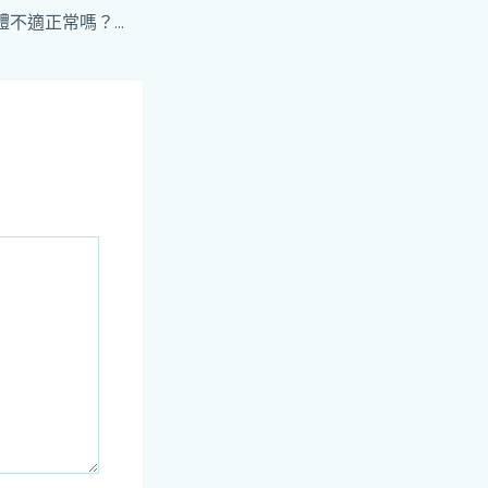
雄固膜衣錠引發個體不適正常嗎？何種情況需就醫？