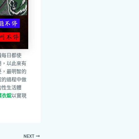
議每日都使
用，以此來有
憂，最明智的
錠的過程中做
的性生活體
膜衣錠
以實現
NEXT