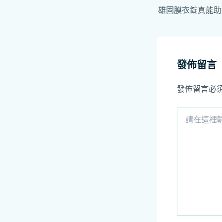
發佈留言
發佈留言必
請
在
這
裡
輸
入
內
容...