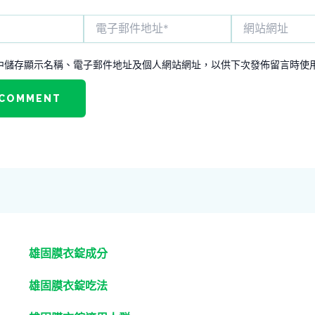
電
網
子
站
郵
網
件
址
中儲存顯示名稱、電子郵件地址及個人網站網址，以供下次發佈留言時使
地
址
*
雄固膜衣錠成分
雄固膜衣錠吃法