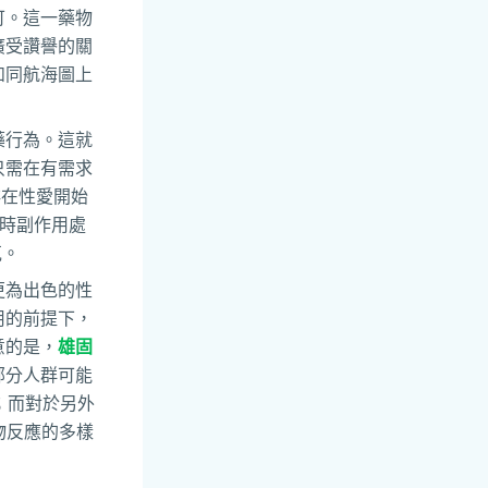
可。這一藥物
廣受讚譽的關
如同航海圖上
藥行為。這就
只需在有需求
排在性愛開始
同時副作用處
克。
更為出色的性
用的前提下，
意的是，
雄固
部分人群可能
；而對於另外
物反應的多樣