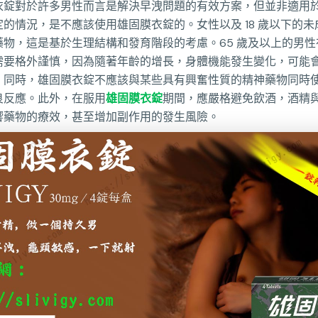
衣錠對於許多男性而言是解決早洩問題的有效方案，但並非適用
的情況，是不應該使用雄固膜衣錠的。女性以及 18 歲以下的
藥物，這是基於生理結構和發育階段的考慮。65 歲及以上的男性
需要格外謹慎，因為隨著年齡的增長，身體機能發生變化，可能
。同時，雄固膜衣錠不應該與某些具有興奮性質的精神藥物同時
良反應。此外，在服用
雄固膜衣錠
期間，應嚴格避免飲酒，酒精
響藥物的療效，甚至增加副作用的發生風險。