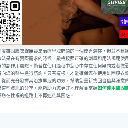
印度雄固膜衣錠無疑是治療早洩問題的一個優秀選擇，但並不建
做法是在有實際需求的時候，嚴格按照正確的劑量和用法規範使
要的副作用風險。倘若在使用過程中您心中存在任何疑問或者擔
時向您的醫生進行諮詢。只有這樣，才能確保您在使用雄固膜衣
，從而充分發揮其治療早洩的功效，幫助您重新找回自信與滿意
過這些資訊的分享，能夠助力您更好地理解並掌握
如何使用雄固
讓您在性福的道路上不再迷茫與困惑。