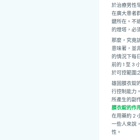
於治療男性
在廣大患者
鍵所在。不
的燈塔，必
那麼，究竟
意味著，並
的情況下每日
前的 1 至
於可控範圍之
雄固膜衣錠
行控制能力
所產生的副
膜衣錠的作
在用藥約 2
一些人來說
性。