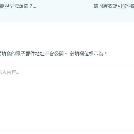
雄固膜衣錠真能助擺脫早洩煩惱？效果、服用及副作用知多少？
須填寫的電子郵件地址不會公開。
必填欄位標示為
*