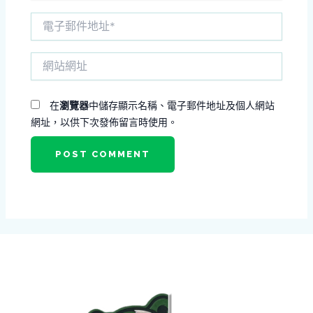
電
子
郵
網
件
站
地
網
址
址
*
在
瀏覽器
中儲存顯示名稱、電子郵件地址及個人網站
網址，以供下次發佈留言時使用。