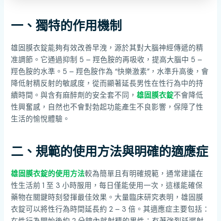
一、獨特的作用機制
雄固膜衣錠能夠有效改善早洩，源於其對大腦神經傳遞的精
准調節。它通過抑制 5 – 羥色胺的再吸收，提高大腦中 5 –
羥色胺的水準。5 – 羥色胺作為 “快樂激素”，水準升高後，會
降低射精反射的敏感度，從而顯著延長男性在性行為中的持
續時間。與含有麻醉劑的安全套不同，
雄固膜衣錠
不會降低
性興奮感，自然也不會對勃起功能產生不良影響，保障了性
生活的愉悅體驗。
二、規範的使用方法與明確的適應症
雄固膜衣錠的使用方法
較為簡單且有明確規範，通常建議在
性生活前 1 至 3 小時服用，每日僅能使用一次，這樣能確保
藥物在關鍵時刻發揮最佳效果。大量臨床研究表明，雄固膜
衣錠可以將性行為時間延長約 2 – 3 倍。其適應症主要包括：