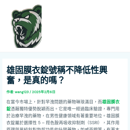
跳
Post
MAI
至
navigation
ME
主
要
內
容
雄固膜衣錠號稱不降低性興
奮，是真的嗎？
作者:
wang123
/
2025年2月6日
在當今市場上，針對早洩問題的藥物琳琅滿目，而
雄固膜衣
錠
憑藉獨特優勢脫穎而出。它是唯一經過臨床驗證，專門用
於治療早洩的藥物，在男性健康領域有著重要地位。雄固膜
衣錠屬於選擇性 5 – 羥色胺再吸收抑制劑（SSRI），其作用
原理與單純針對勃起功能的壯陽藥物，如威而鋼等，有著本