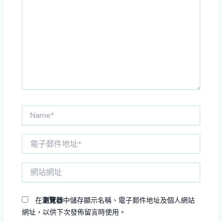
這
裡
輸
入
內
容...
Name*
電
子
郵
網
件
站
地
網
址
址
*
在
瀏覽器
中儲存顯示名稱、電子郵件地址及個人網站
網址，以供下次發佈留言時使用。