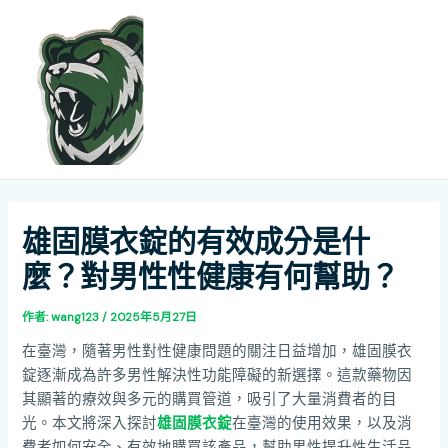
跳
Post
MAI
至
navigation
ME
主
要
內
容
雄固膜衣錠的有效成分是什
麼？對男性性健康有何幫助？
作者:
wang123
/
2025年5月27日
在臺灣，隨著男性對性健康問題的關注日益增加，雄固膜衣
錠逐漸成為許多男性解決性功能障礙的新選擇。這款藥物因
其顯著的療效與多元的購買管道，吸引了大量消費者的目
光。本文將深入探討
雄固膜衣錠
在臺灣的使用效果，以及消
費者如何安全、有效地購買該產品，幫助男性提升性生活品