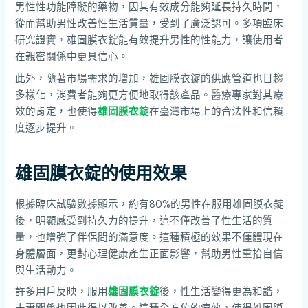
男性性功能障礙的藥物，因其有效成分能夠延長持久時間，
從而幫助男性改善性生活質量，受到了廣泛認可。多項臨床
研究證實，雄固膜衣錠能有效提升男性的性能力，讓使用者
在親密關係中更具信心。
此外，隨著市場需求的增加，雄固膜衣錠的供應管道也日趨
多樣化，消費者能夠更方便地取得該產品。醫療專家對其療
效的肯定，也使得
雄固膜衣錠
在臺灣市場上的合法性和信賴
度逐步提升。
雄固膜衣錠的使用效果
根據臨床試驗數據顯示，約有80%的男性在服用雄固膜衣錠
後，明顯感受到持久力的提升，這不僅改善了性生活的質
量，也增強了伴侶間的滿意度。這種積極的效果不僅體現在
身體層面，更對心理健康產生正面影響，幫助男性重拾自信
與生活動力。
許多用戶反映，服用
雄固膜衣錠
後，性生活變得更為和諧，