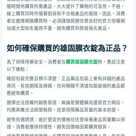
隨時隨地購買所需產品，大大提升了藥物的可及性。不過，
線上購買同時伴隨著假貨和不合格產品的風險。因此，消費
者在選擇網路購買時，必須謹慎挑選信譽良好的官方授權網
站或大型知名電商平臺，避免購買到假冒偽劣產品。
如何確保購買的雄固膜衣錠為正品？
為了保障用藥安全，消費者在
購買雄固膜衣錠
時，應該注意
以下幾點：
確認包裝完整且標示清楚：正品藥品包裝上會有詳細的產品
資訊、有效期限及條碼，任何模糊不清或包裝破損的產品都
應避免購買。
選擇合法授權的銷售管道：無論是實體藥局還是官方網店，
均應具備合法經營執照，這是保障藥品質量的基本前提。
避免低價誘惑：過於便宜的價格往往意味著產品質量難以保
證，消費者應保持理性，避免因價格因素購買假貨。