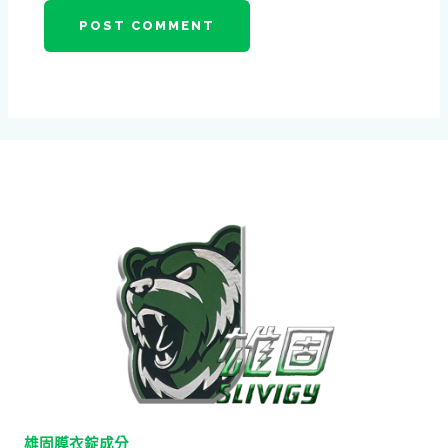
雄固膜衣錠成分