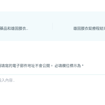
同時服用精神管制藥品和雄固膜衣錠，後果有多嚴重？
須填寫的電子郵件地址不會公開。
必填欄位標示為
*