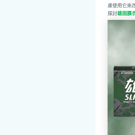
慮使用它來
探討
雄固膜