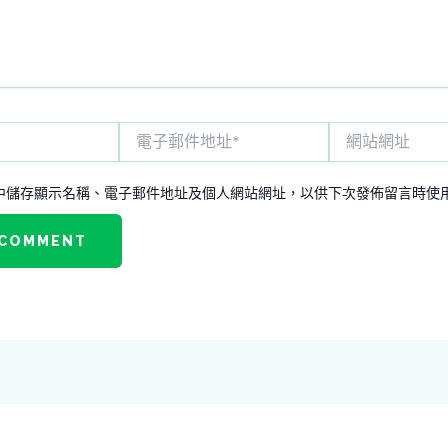
電
網
子
站
郵
網
件
址
中儲存顯示名稱、電子郵件地址及個人網站網址，以供下次發佈留言時使
地
址
*