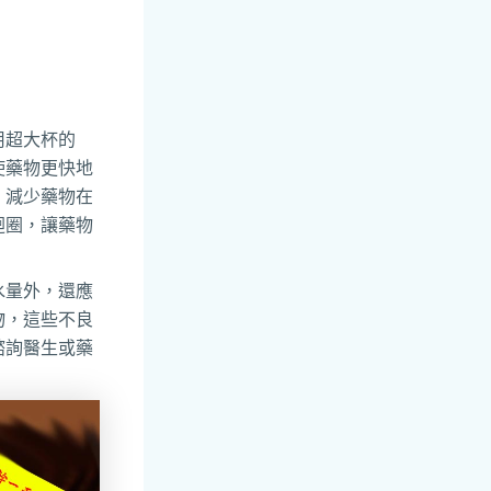
用超大杯的
使藥物更快地
，減少藥物在
迴圈，讓藥物
水量外，還應
物，這些不良
諮詢醫生或藥