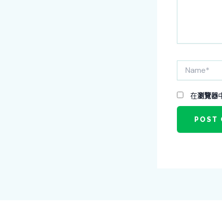
容...
Name*
在
瀏覽器