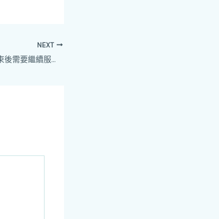
NEXT
雄固膜衣錠療程結束後需要繼續服用嗎？專家建議！