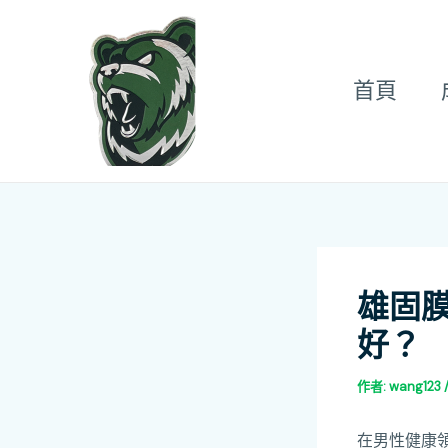
跳
Post
至
navigation
主
首頁
要
內
容
雄固
好？
作者:
wang123
在男性健康