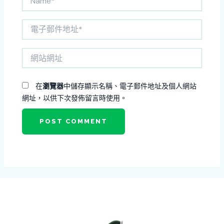
電
子
郵
網
件
站
地
網
址
址
*
在
瀏覽器
中儲存顯示名稱、電子郵件地址及個人網站
網址，以供下次發佈留言時使用。