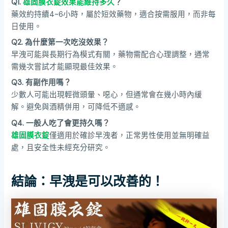
Q1.
雄固膜衣錠效果能維持多久
？
藥效約持續4~6小時，屬於短效藥物，適合按需服用，而非每
日使用。
Q2. 為什麼第一次吃沒效果？
早洩可能與長期行為模式有關，藥物需配合心理調整，通常
需幾次嘗試才能顯現最佳效果。
Q3. 有副作用嗎？
少數人可能出現輕微頭暈、噁心，但通常會在幾小時內緩
解。避免與酒精併用，可降低不適感。
Q4. 一般人吃了會更持久嗎？
雄固膜衣錠
僅適用於確診早洩者，正常男性使用並無明確益
處，且安全性未經充分研究。
結論：早洩是可以改善的！