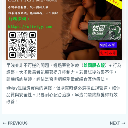
早洩並非不可逆的問題，透過藥物治療（
雄固膜衣錠
）+ 行為
調整，大多數患者能顯著提升控制力。若嘗試後效果不佳，
建議諮詢醫師，評估是否需調整劑量或結合其他療法。
slivigy是經濟實惠的選擇，但購買時務必選擇正規管道，確保
品質與安全性。只要耐心配合治療，早洩問題終能獲得有效
改善！
PREVIOUS
NEXT