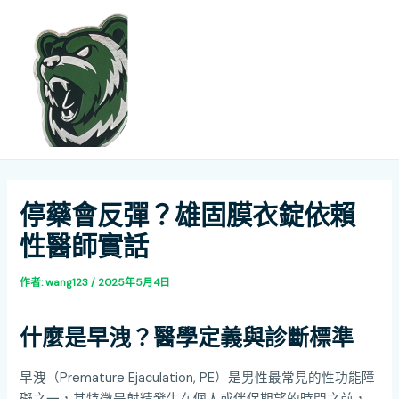
跳
Post
MAI
至
navigation
ME
主
要
內
容
停藥會反彈？雄固膜衣錠依賴
性醫師實話
作者:
wang123
/
2025年5月4日
什麼是早洩？醫學定義與診斷標準
早洩（Premature Ejaculation, PE）是男性最常見的性功能障