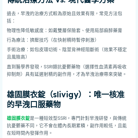
過去，早洩的治療方式較為原始且效果有限，常見方法包
括：
物理性降低敏感度：如戴雙層保險套、使用局部麻醉藥膏
行為療法：擠壓技巧（在快射精時暫停刺激）
手術治療：如包皮環切術、陰莖背神經阻斷術（效果不穩定
且風險高）
直到醫學界發現，SSRI類抗憂鬱藥物（選擇性血清素再吸收
抑制劑）具有延遲射精的副作用，才為早洩治療帶來突破。
雄固膜衣錠（slivigy）：唯一核准
的早洩口服藥物
雄固膜衣錠
是一種短效型SSRI，專門針對早洩研發，與傳統
抗憂鬱藥不同，它不會在體內長期累積，副作用較低，且能
在短時間內發揮作用。