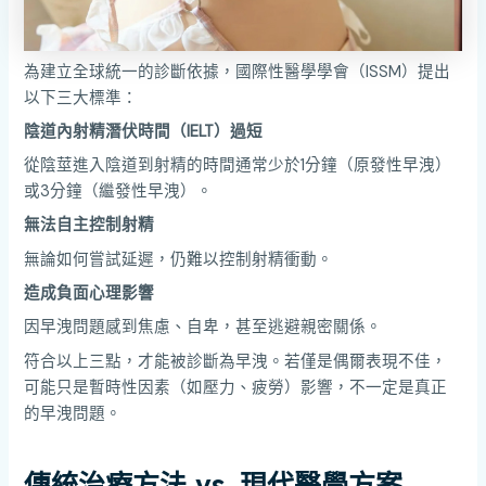
為建立全球統一的診斷依據，國際性醫學學會（ISSM）提出
以下三大標準：
陰道內射精潛伏時間（IELT）過短
從陰莖進入陰道到射精的時間通常少於1分鐘（原發性早洩）
或3分鐘（繼發性早洩）。
無法自主控制射精
無論如何嘗試延遲，仍難以控制射精衝動。
造成負面心理影響
因早洩問題感到焦慮、自卑，甚至逃避親密關係。
符合以上三點，才能被診斷為早洩。若僅是偶爾表現不佳，
可能只是暫時性因素（如壓力、疲勞）影響，不一定是真正
的早洩問題。
傳統治療方法 vs. 現代醫學方案