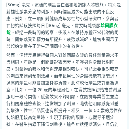
[30mg] 毫克。這樣的劑量旨在溫和地調節人體機能，特別是
對雄性激素分泌的刺激，同時儘量減少可能出現的不良反
應。例如，在一項針對健康成年男性的小型研究中，參與者
在初始階段按照每日 [30mg] 毫克，需要時隨餐服
雄固膜衣
錠
。經過一段時間的觀察，多數人在維持身體正常代謝的同
時，開始感受到精力有所提升，疲勞感減輕，這初步顯示了
該起始劑量在正常生理調節中的有效性。
然而，個體差異使得每個人對雄固膜衣錠的最佳劑量需求不
盡相同。年齡是一個關鍵影響因素。年輕男性身體代謝旺
盛，對藥物的吸收和代謝速度相對較快，可能需要相對較高
的劑量來達到預期效果。而年長男性的身體機能有所衰退，
過高的劑量可能會加重身體負擔，此時較低劑量或許更為適
宜。比如，一位 25 歲的年輕男性，在嘗試按照初始推薦劑量
服用一段時間後，感覺效果不夠明顯，在諮詢專業醫生並進
行相關身體檢查後，適當增加了劑量，隨後他明顯感覺到體
能增強，性生活品質也有所提升。相反，一位 50 歲的男性在
初始服用較高劑量時，出現了輕微的頭暈、心慌等不適症
狀，在醫生指導下降低劑量後，這些症狀逐漸消失，且仍能