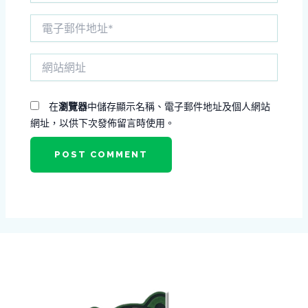
電
子
郵
網
件
站
地
網
址
址
*
在
瀏覽器
中儲存顯示名稱、電子郵件地址及個人網站
網址，以供下次發佈留言時使用。