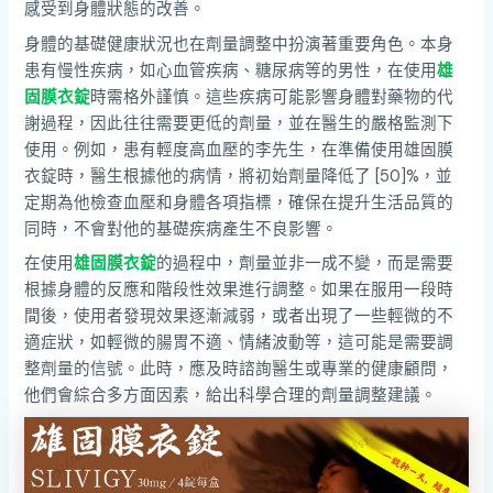
感受到身體狀態的改善。
身體的基礎健康狀況也在劑量調整中扮演著重要角色。本身
患有慢性疾病，如心血管疾病、糖尿病等的男性，在使用
雄
固膜衣錠
時需格外謹慎。這些疾病可能影響身體對藥物的代
謝過程，因此往往需要更低的劑量，並在醫生的嚴格監測下
使用。例如，患有輕度高血壓的李先生，在準備使用雄固膜
衣錠時，醫生根據他的病情，將初始劑量降低了 [50]%，並
定期為他檢查血壓和身體各項指標，確保在提升生活品質的
同時，不會對他的基礎疾病產生不良影響。
在使用
雄固膜衣錠
的過程中，劑量並非一成不變，而是需要
根據身體的反應和階段性效果進行調整。如果在服用一段時
間後，使用者發現效果逐漸減弱，或者出現了一些輕微的不
適症狀，如輕微的腸胃不適、情緒波動等，這可能是需要調
整劑量的信號。此時，應及時諮詢醫生或專業的健康顧問，
他們會綜合多方面因素，給出科學合理的劑量調整建議。