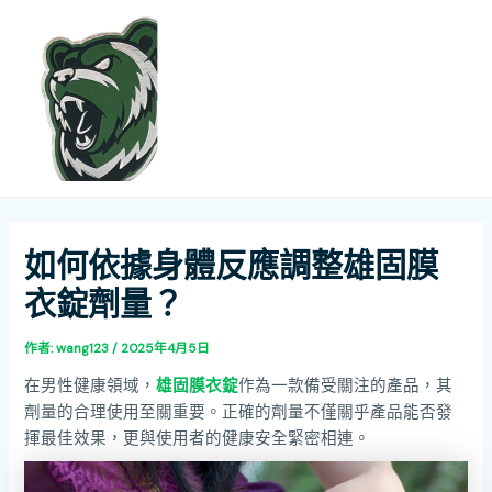
跳
Post
MAI
至
navigation
ME
主
要
內
容
如何依據身體反應調整雄固膜
衣錠劑量？​
作者:
wang123
/
2025年4月5日
在男性健康領域，
雄固膜衣錠
作為一款備受關注的產品，其
劑量的合理使用至關重要。正確的劑量不僅關乎產品能否發
揮最佳效果，更與使用者的健康安全緊密相連。