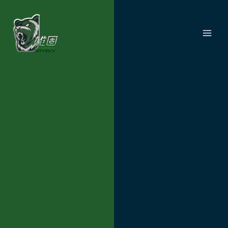
跳
MAI
至
ME
主
要
內
容