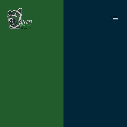
跳
MAI
至
ME
主
要
內
容