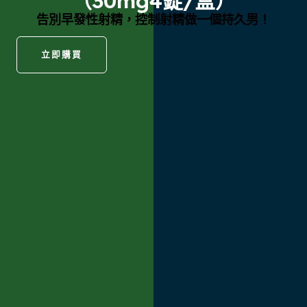
（30mg4錠/盒）
告別早發性射精，控制射精做一個持久男！
立即購買