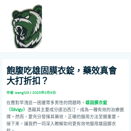
跳
Post
MAI
至
navigation
ME
主
要
內
容
飽腹吃雄固膜衣錠，藥效真會
大打折扣？
作者:
wang123
/
2025年2月9日
在應對早洩這一困擾眾多男性的問題時，
雄固膜衣錠
（Slivigy）
憑藉其主要成分達泊西汀，成為一種有效的治療選
擇。然而，要充分發揮其藥效，正確的服用方法至關重要。
接下來，讓我們一同深入瞭解如何更有效地服用雄固膜衣
錠。