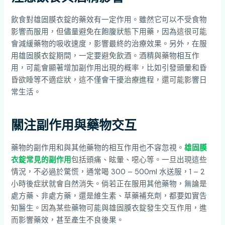
飲食對雄固膜衣錠的藥效有一定作用。雖然它可以不受食物
影響而服用，但儘量避免在飽腹狀態下用藥，因為這很可能
會減緩藥物的吸收速度，影響最終的治療效果。另外，在服
用雄固膜衣錠期間，一定要避免飲酒。酒精與藥物相互作
用，可能會顯著增加副作用出現的概率，比如引發頭暈和昏
昏欲睡等不適症狀，這不僅會干擾治療進程，還可能影響日
常生活。
關注副作用與藥物交互
藥物的副作用和與其他藥物的相互作用也不容忽視。
雄固膜
衣錠常見的副作用
包括頭痛、眩暈、噁心等。一旦出現這些
情況，不必過於驚慌，通常喝 300 – 500ml 水送服，1 – 2
小時後症狀就會自然消失。倘若正在服用其他藥物，無論是
處方藥、非處方藥，還是維生素、草藥補充劑，都要如實告
知醫生。因為某些藥物可能與雄固膜衣錠發生交互作用，進
而影響藥效，甚至產生不良後果。