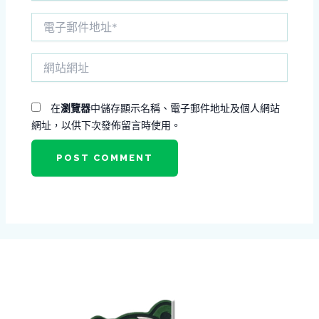
電
子
郵
網
件
站
地
網
址
址
*
在
瀏覽器
中儲存顯示名稱、電子郵件地址及個人網站
網址，以供下次發佈留言時使用。