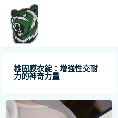
跳
MAI
至
ME
主
要
內
容
雄固膜衣錠：增強性交耐
力的神奇力量