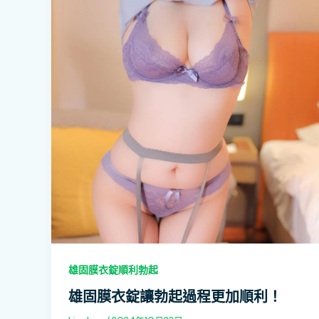
雄固膜衣錠順利勃起
雄固膜衣錠讓勃起過程更加順利！