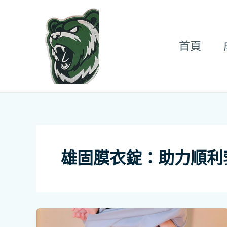
跳
至
主
首頁
要
內
容
雄固膜衣錠：助力順利