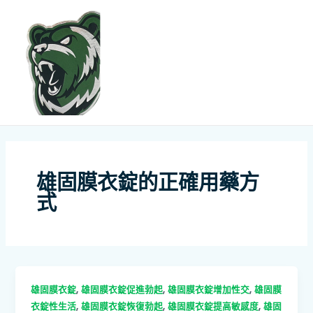
跳
MAI
至
ME
主
要
內
容
雄固膜衣錠的正確用藥方
式
,
,
,
雄固膜衣錠
雄固膜衣錠促進勃起
雄固膜衣錠增加性交
雄固膜
,
,
,
衣錠性生活
雄固膜衣錠恢復勃起
雄固膜衣錠提高敏感度
雄固