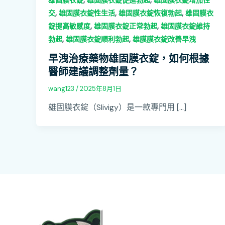
雄固膜衣錠
雄固膜衣錠促進勃起
雄固膜衣錠增加性
,
,
,
交
雄固膜衣錠性生活
雄固膜衣錠恢復勃起
雄固膜衣
,
,
錠提高敏感度
雄固膜衣錠正常勃起
雄固膜衣錠維持
,
,
勃起
雄固膜衣錠順利勃起
雄膜膜衣錠改善早洩
早洩治療藥物雄固膜衣錠，如何根據
醫師建議調整劑量？
wang123
/
2025年8月1日
雄固膜衣錠（Slivigy）是一款專門用 […]