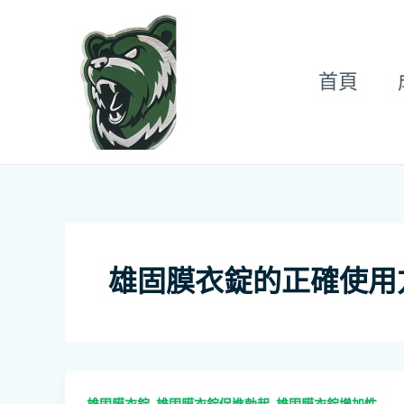
跳
至
主
首頁
要
內
容
雄固膜衣錠的正確使用
,
,