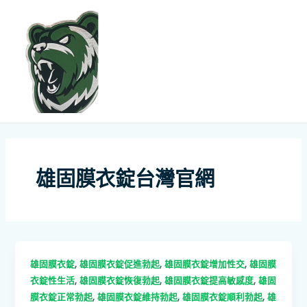
跳
MAI
至
ME
主
要
內
容
雄固膜衣錠台灣官網
,
,
,
雄固膜衣錠
雄固膜衣錠促進勃起
雄固膜衣錠增加性交
雄固膜
,
,
,
衣錠性生活
雄固膜衣錠恢復勃起
雄固膜衣錠提高敏感度
雄固
,
,
,
膜衣錠正常勃起
雄固膜衣錠維持勃起
雄固膜衣錠順利勃起
雄